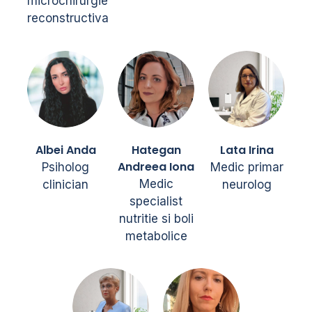
microchirurgie
reconstructiva
Albei Anda
Hategan
Lata Irina
Andreea Iona
Psiholog
Medic primar
Medic
clinician
neurolog
specialist
nutritie si boli
metabolice