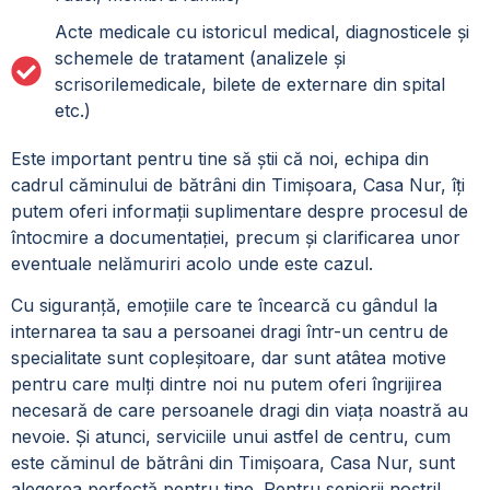
Acte medicale cu istoricul medical, diagnosticele și
schemele de tratament (analizele și
scrisorilemedicale, bilete de externare din spital
etc.)
Este important pentru tine să știi că noi, echipa din
cadrul
căminului de bătrâni din Timișoara, Casa Nur
, îți
putem oferi informații suplimentare despre procesul de
întocmire a documentației, precum și clarificarea unor
eventuale nelămuriri acolo unde este cazul.
Cu siguranță, emoțiile care te încearcă cu gândul la
internarea ta sau a persoanei dragi într-un centru de
specialitate sunt copleșitoare, dar sunt atâtea motive
pentru care mulți dintre noi nu putem oferi îngrijirea
necesară de care persoanele dragi din viața noastră au
nevoie. Și atunci, serviciile unui astfel de centru, cum
este
căminul de bătrâni din Timișoara, Casa Nur,
sunt
alegerea perfectă pentru tine. Pentru seniorii noștri!