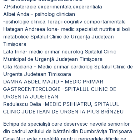
7.Psihoterapie experimentala,experentiala
Albei Anda – psiholog clinician
-psihologie clinica,Terapii cognitiv comportamentale
Hategan Andreea Iona- medic specialist nutritie si boli
metabolice Spitalul Clinic de Urgență Județean
Timișoara
Lata Irina- medic primar neurolog Spitalul Clinic
Municipal de Urgență Județean Timișoara
Cita Radiana – Medic primar cardiolog Spitalul Clinic de
Urgenta Judetean Timisoara
DAMRA ABDEL MAJID – MEDIC PRIMAR
GASTROENTEROLOGIE -SPITALUL CLINIC DE
URGENTA JUDETEAN
Radulescu Delia -MEDIC PSIHIATRU, SPITALUL
CLINIC JUDETEAN DE URGENTA PIUS BRÎNZEU
Echipa de specialiști care deservesc nevoile seniorilor
din cadrul azilului de bătrâni din Dumbrăvița Timișoara
Casa Nur este pregătită pentru perioadele dificile pe