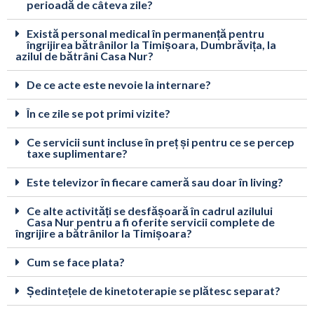
perioadă de câteva zile?
Există personal medical în permanență pentru
îngrijirea bătrânilor la Timișoara, Dumbrăvița, la
azilul de bătrâni Casa Nur?
De ce acte este nevoie la internare?
În ce zile se pot primi vizite?
Ce servicii sunt incluse în preț și pentru ce se percep
taxe suplimentare?
Este televizor în fiecare cameră sau doar în living?
Ce alte activități se desfășoară în cadrul azilului
Casa Nur pentru a fi oferite servicii complete de
îngrijire a bătrânilor la Timișoara?
Cum se face plata?
Ședintețele de kinetoterapie se plătesc separat?